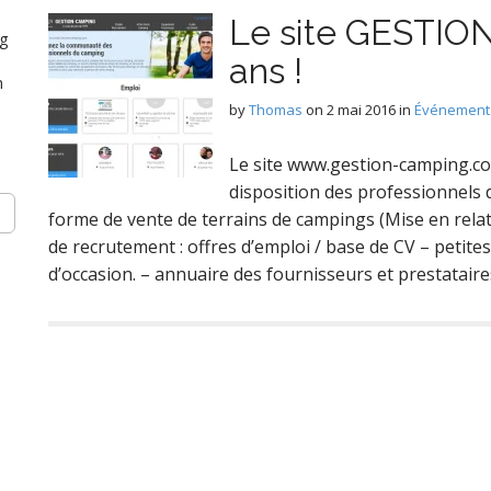
Le site GESTIO
ng
ans !
n
by
Thomas
on
2 mai 2016
in
Événements
Le site www.gestion-camping.com
disposition des professionnels d
forme de vente de terrains de campings (Mise en rela
de recrutement : offres d’emploi / base de CV – petit
d’occasion. – annuaire des fournisseurs et prestatai
n