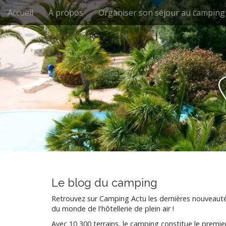
M
S
Accueil
À propos
Organiser son séjour au camping
k
a
i
i
p
n
t
m
o
e
c
n
o
n
u
t
e
n
t
Le blog du camping
Retrouvez sur Camping Actu les dernières nouveaut
du monde de l'hôtellerie de plein air !
Avec 10 300 terrains, le camping constitue le premie