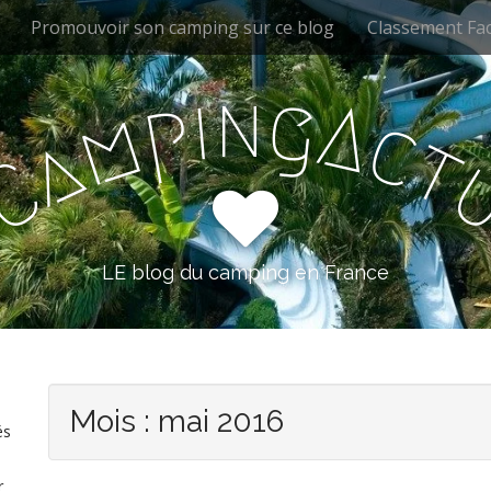
Promouvoir son camping sur ce blog
Classement Fa
n
g
i
p
A
m
c
a
t
C
LE blog du camping en France
Mois :
mai 2016
és
r