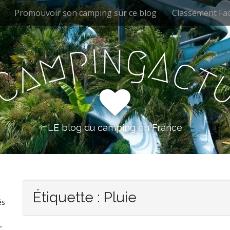
Promouvoir son camping sur ce blog
Classement Fa
i
n
g
p
A
m
c
a
t
C
LE blog du camping en France
Étiquette :
Pluie
és
r