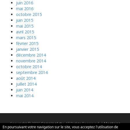
juin 2016
mai 2016
octobre 2015
juin 2015
mai 2015
avril 2015
mars 2015
février 2015
janvier 2015
décembre 2014
novembre 2014
octobre 2014
septembre 2014
août 2014
juillet 2014
juin 2014
mai 2014
Copyright © 2026
CampingActu
. All Rights Reserved. |
Mentions
En poursuivant votre navigation sur le site, vous acceptez l'utilisation de
légales