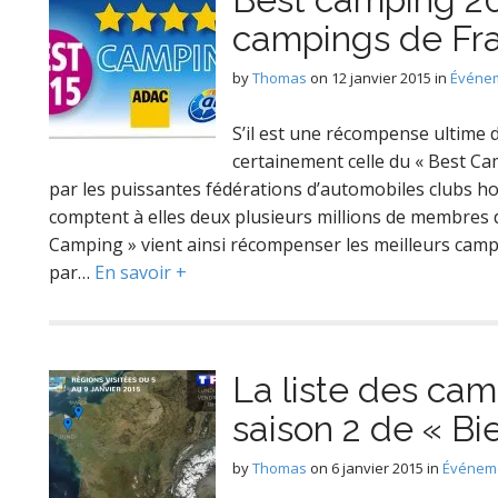
campings de Fr
by
Thomas
on
12 janvier 2015
in
Événem
S’il est une récompense ultime d
certainement celle du « Best C
par les puissantes fédérations d’automobiles clubs ho
comptent à elles deux plusieurs millions de membres d
Camping » vient ainsi récompenser les meilleurs cam
par…
En savoir +
La liste des cam
saison 2 de « B
by
Thomas
on
6 janvier 2015
in
Événeme