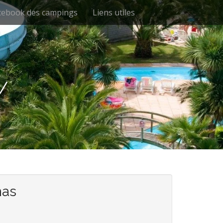
cebook des campings
Liens utiles
u
as