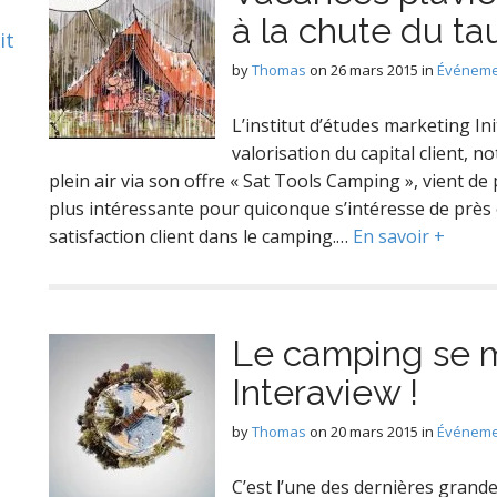
à la chute du tau
it
by
Thomas
on
26 mars 2015
in
Événeme
L’institut d’études marketing In
valorisation du capital client, n
plein air via son offre « Sat Tools Camping », vient de
plus intéressante pour quiconque s’intéresse de près 
satisfaction client dans le camping.…
En savoir +
Le camping se m
Interaview !
by
Thomas
on
20 mars 2015
in
Événeme
C’est l’une des dernières grand