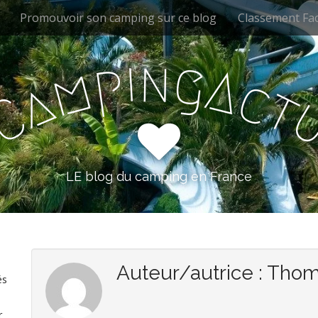
Promouvoir son camping sur ce blog
Classement Fa
i
n
g
p
A
m
c
a
t
C
LE blog du camping en France
Auteur/autrice :
Thom
és
r