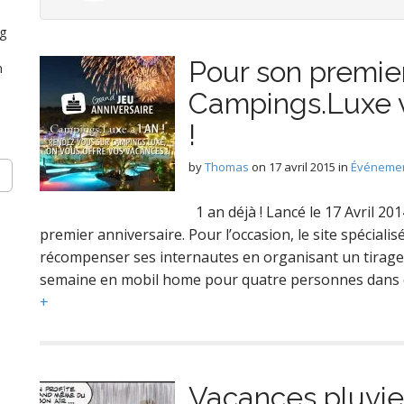
ng
Pour son premier
n
Campings.Luxe v
!
by
Thomas
on
17 avril 2015
in
Événemen
1 an déjà ! Lancé le 17 Avril 2
premier anniversaire. Pour l’occasion, le site spécial
récompenser ses internautes en organisant un tirage 
n
semaine en mobil home pour quatre personnes dans
+
Vacances pluvie